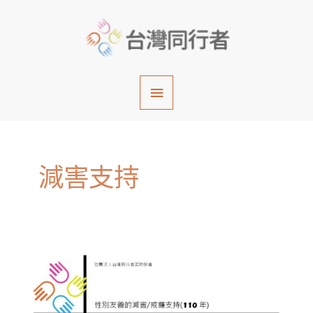
跳
主
至
主
要
要
內
選
容
單
減害支持