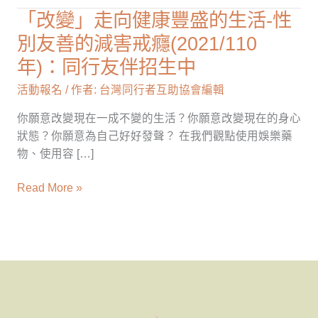
「改變」走向健康豐盛的生活-性
「改
變」
別友善的減害戒癮(2021/110
走
年)：同行友伴招生中
向
健
活動報名
/ 作者:
台灣同行者互助協會編輯
康
你願意改變現在一成不變的生活？你願意改變現在的身心
豐
狀態？你願意為自己好好發聲？ 在我們觀點使用娛樂藥
盛
物、使用容 […]
的
生
Read More »
活-
性
別
友
善
的
減