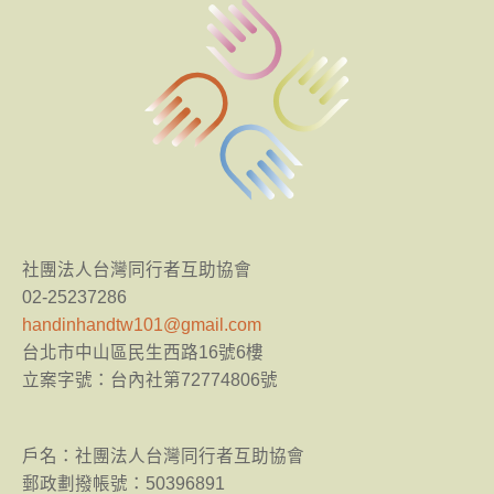
害
戒
癮
(2021/110
年)：
同
行
友
伴
招
社團法人台灣同行者互助協會
生
02-25237286
中
handinhandtw101@gmail.com
台北市中山區民生西路16號6樓
立案字號：台內社第72774806號
​戶名：社團法人台灣同行者互助協會
郵政劃撥帳號：50396891