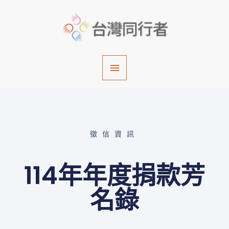
跳
主
至
主
要
要
內
選
容
單
徵信資訊
114年年度捐款芳
名錄