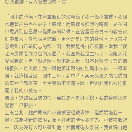
😣我很髒，有人會愛我嗎？😣
「國小的時候，在海軍服役的父親給了我一條小被被，我經
常抱著把臉靠在被子上磨蹭。而磨蹭最強烈的時間，是在國
中意識到自己原來是同志的時候。在會簽署守貞卡的教會家
庭中長大，性代表著骯髒，更何況是同志的身份。所以當我
意識到自己是同志的那一刻，我就覺得自己很髒。當我半夜
起床尿尿看到白色的液體時，我直覺我是生病了，我陷入深
覺我有病、自己很骯髒、對不起父母、對不起教會等等的情
緒很久。每天晚上我一邊抱著床邊的娃娃與小被被，一邊流
淚，就這樣度過了國中三年。高中時，某天父親突然把房間
的東西全部丟棄，至今我仍不知道原因，但因此我也被迫離
開了我的小被被。
自此，導致我每次的性，無論是不是打手槍，我的身體都會
覺得自己很髒。
上來台北，雖然原來的小被被已經被丟掉，但媽媽送我一
條，成為我新的依附對象。打砲的時候我會先把小被被收起
來，因為沒有人可以碰到他。然而等砲友離開，我會獨自抱