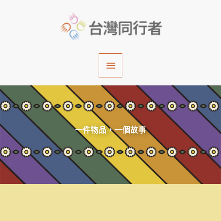
跳
主
至
主
要
要
內
選
容
單
一件物品，一個故事