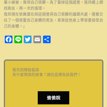
著小被被，覺得自己很髒。為了蓋掉這個感覺，我持續上網
找砲友，再一次的循環。
我到現在依舊還在與這個覺得自己很髒的議題共處，隨著交
往了一個很愛自己身體的男友，漸漸從他身上學習要接受自
己的身體。」
Facebook
Line
Twitter
Email
分
享
菊花田裡偷偷說
有什麼想說的故事？請在這裡告訴我們！
偷偷說