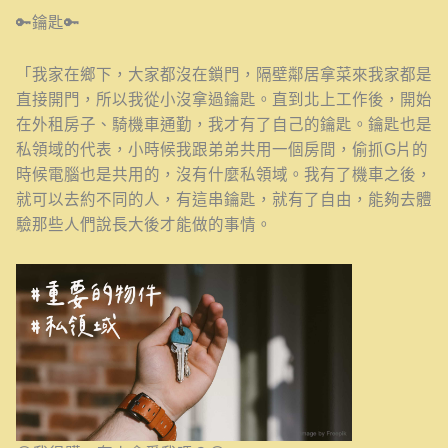
🔑鑰匙🔑
「我家在鄉下，大家都沒在鎖門，隔壁鄰居拿菜來我家都是
直接開門，所以我從小沒拿過鑰匙。直到北上工作後，開始
在外租房子、騎機車通勤，我才有了自己的鑰匙。鑰匙也是
私領域的代表，小時候我跟弟弟共用一個房間，偷抓G片的
時候電腦也是共用的，沒有什麼私領域。我有了機車之後，
就可以去約不同的人，有這串鑰匙，就有了自由，能夠去體
驗那些人們說長大後才能做的事情。