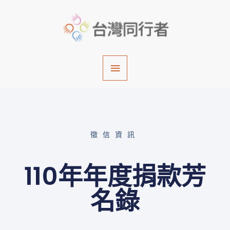
跳
主
至
主
要
要
內
選
容
單
徵信資訊
110年年度捐款芳
名錄