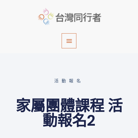
跳
主
至
主
要
要
內
選
容
單
活動報名
家屬團體課程 活
動報名2